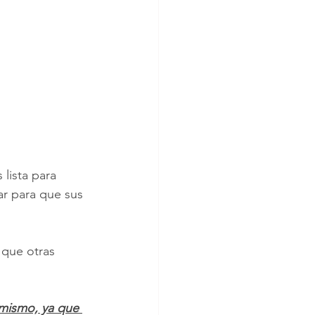
lista para 
gar para que sus 
 que otras 
 mismo, ya que 