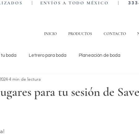
333
NALIZADOS | ENVÍOS A TODO MÉXICO |
INICIO
PRODUCTOS
CONTACTO
 tu boda
Letrero para boda
Planeación de boda
2024
4 min de lectura
lugares para tu sesión de Save
trellas.
ca!