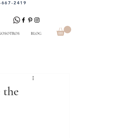
-667-2419
NOSOTROS
BLOG
 the