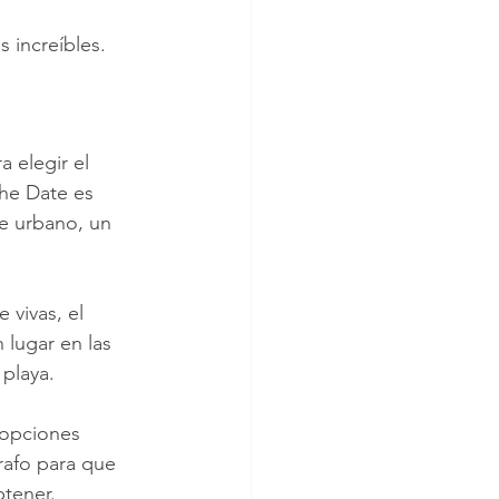
 increíbles.
a elegir el 
the Date es 
e urbano, un 
.
vivas, el 
 lugar en las 
 playa.
 opciones 
rafo para que 
btener.