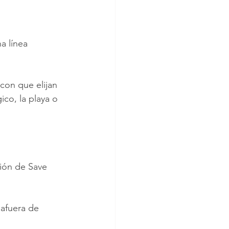
a línea 
con que elijan 
co, la playa o 
ión de Save 
 afuera de 