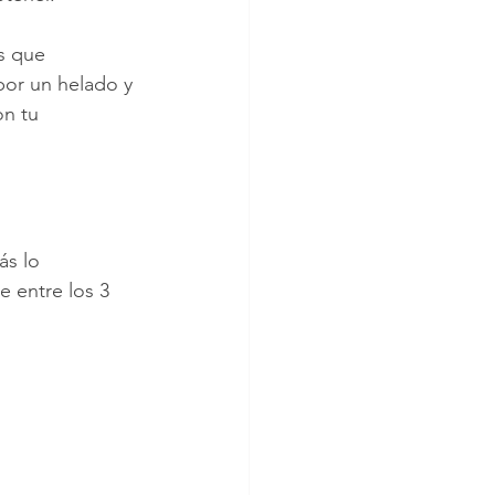
s que 
por un helado y 
n tu 
ás lo 
 entre los 3 