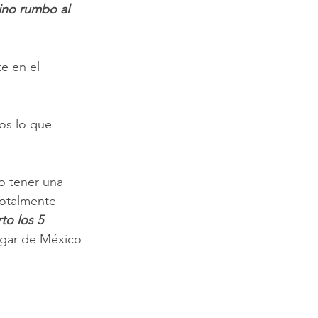
ino rumbo al 
e en el 
os lo que 
o tener una 
totalmente 
to los 5 
ugar de México 