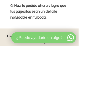
📩
Haz tu pedido ahora y logra que
tus pajecitos sean un detalle
inolvidable en tu boda.
Las parejas
que compraron este artículo
¿Puedo ayudarte en algo?
también compraron:
Favoritos