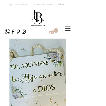
DISEÑOS PERSONALIZADOS | ENVÍOS A TODO MÉXICO |
333-667-
2419