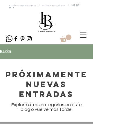
DISEÑOS PERSONALIZADOS | ENVÍOS A TODO MÉXICO |
333-667-
2419
BLOG
Próximamente
nuevas
entradas
Explora otras categorías en este
blog o vuelve más tarde.