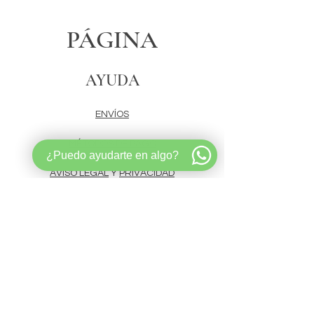
PÁGINA
AYUDA
ENVÍOS
MÉTODOS DE PAGO
¿Puedo ayudarte en algo?
AVISO LEGAL
Y
PRIVACIDAD
CONTÁCTANOS
Whatsapp
333-667-2419
letrerosparaboda@gmail.com