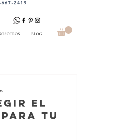
-667-2419
NOSOTROS
BLOG
ra
gir el
 para tu