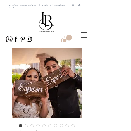
DISEÑOS PERSONALIZADOS | ENVÍOS A TODO MÉXICO |
333-667-
2419