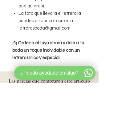
que quieres).
La foto que llevará el letrero la
puedes enviar por correo a
letrerosboda@gmail.com
📩
Ordena el tuyo ahora y dale a tu
boda un toque inolvidable con un
letrero único y especial.
¿Puedo ayudarte en algo?
Las parejas
que compraron este artículo
también compraron:
Favoritos