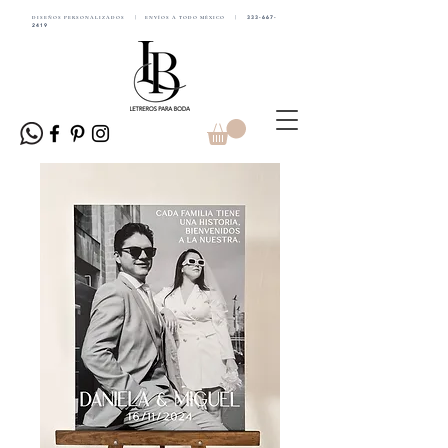
DISEÑOS PERSONALIZADOS | ENVÍOS A TODO MÉXICO |
333-667-
2419