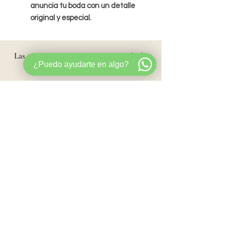
anuncia tu boda con un detalle
original y especial.
Las parejas
que compraron este artículo
¿Puedo ayudarte en algo?
también compraron:
Favoritos
Caja para sobres CERRADA
Bienvenida Blanco/Col