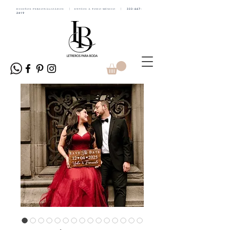
DISEÑOS PERSONALIZADOS | ENVÍOS A TODO MÉXICO |
333-667-
2419