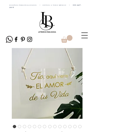
DISEÑOS PERSONALIZADOS | ENVÍOS A TODO MÉXICO |
333-667-
2419