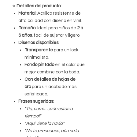
⭐️
Detalles del producto:
Material:
Acrílico resistente de
alta calidad con diseño en vinil.
Tamaño:
Ideal para niños de
2 a
6 años
, fácil de sujetar y ligero.
Diseños disponibles:
Transparente
para un look
minimalista.
Fondo pintado
en el color que
mejor combine con la boda.
Con detalles de hojas de
oro
para un acabado más
sofisticado.
Frases sugeridas:
"Tío, corre… ¡aún estás a
tiempo!"
"Aquí viene la novia"
"No te preocupes, aún no la