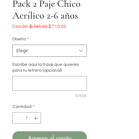
Pack 2 Paje Chico
Acrílico 2-6 años
Precio
Precio
Desde
 $794.00 
$719.00
de
oferta
Diseño
*
Elegir
Escribe aquí la frase que quieres
para tu letrero (opcional)
0/500
Cantidad
*
Agregar al carrito