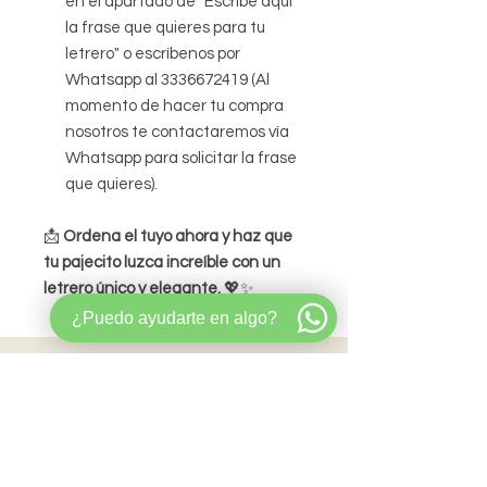
en el apartado de "Escribe aquí
la frase que quieres para tu
letrero" o escríbenos por
Whatsapp al 3336672419 (Al
momento de hacer tu compra
nosotros te contactaremos vía
Whatsapp para solicitar la frase
que quieres).
📩
Ordena el tuyo ahora y haz que
tu pajecito luzca increíble con un
letrero único y elegante.
💖✨
¿Puedo ayudarte en algo?
Las parejas
que compraron este artículo
también compraron:
Favoritos