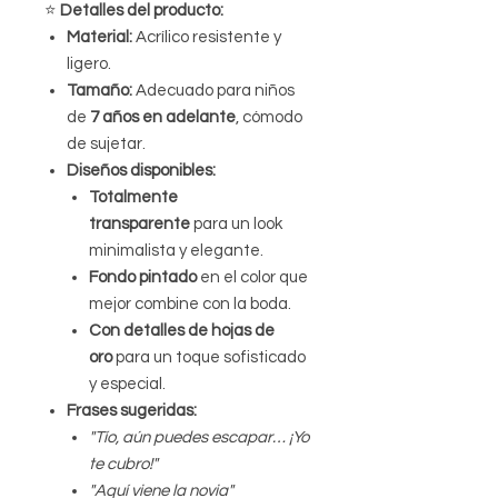
⭐️
Detalles del producto:
Material:
Acrílico resistente y
ligero.
Tamaño:
Adecuado para niños
de
7 años en adelante
, cómodo
de sujetar.
Diseños disponibles:
Totalmente
transparente
para un look
minimalista y elegante.
Fondo pintado
en el color que
mejor combine con la boda.
Con detalles de hojas de
oro
para un toque sofisticado
y especial.
Frases sugeridas:
"Tío, aún puedes escapar… ¡Yo
te cubro!"
"Aquí viene la novia"