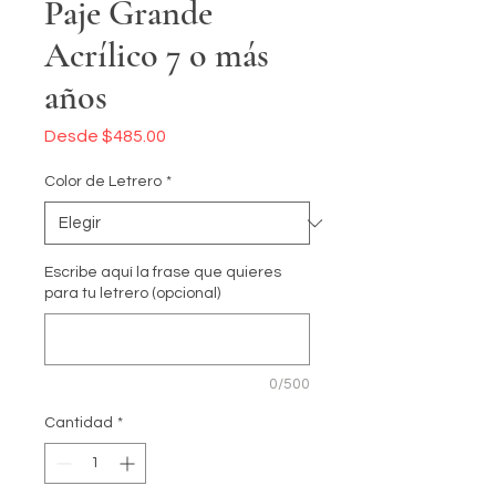
Paje Grande
Acrílico 7 o más
años
Precio
Desde
$485.00
de
oferta
Color de Letrero
*
Escribe aquí la frase que quieres
para tu letrero (opcional)
0/500
Cantidad
*