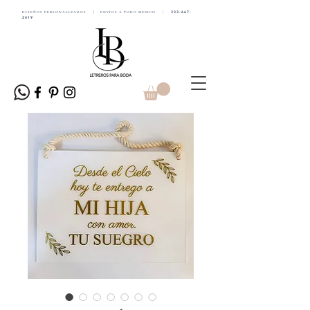
DISEÑOS PERSONALIZADOS | ENVÍOS A TODO MÉXICO |
333-667-
2419