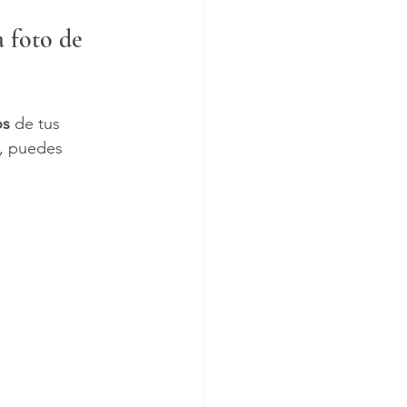
a foto de 
os
 de tus 
a, puedes 