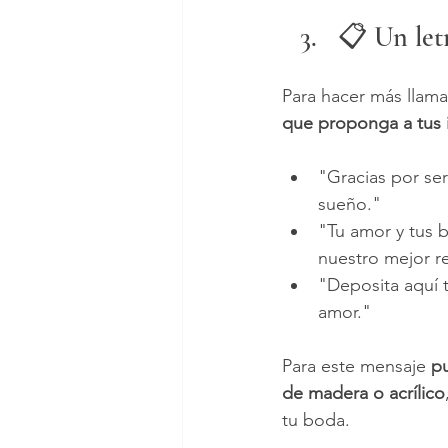
📋 Un let
Para hacer más llamat
que proponga a tus in
"Gracias por ser
sueño."
"Tu amor y tus 
nuestro mejor r
"Deposita aquí 
amor."
Para este mensaje
 p
de madera o acrílico
tu boda.