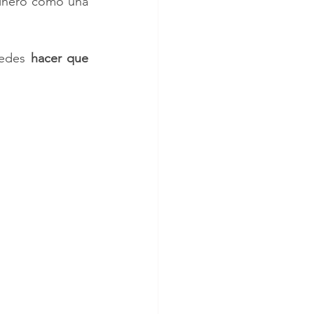
dinero como una 
edes 
hacer que 