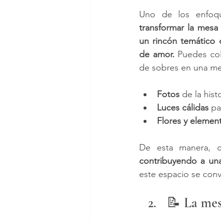
transformar la mesa 
un rincón temático q
de amor.
 Puedes colo
de sobres en una m
Fotos
 de la hist
Luces cálidas
 p
Flores y elemen
De esta manera, c
contribuyendo a una
este espacio se conv
📝 La mes