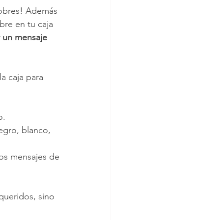
 sobres! Además 
bre en tu caja 
ar un mensaje 
a caja para 
o.
egro, blanco, 
los mensajes de 
queridos, sino 