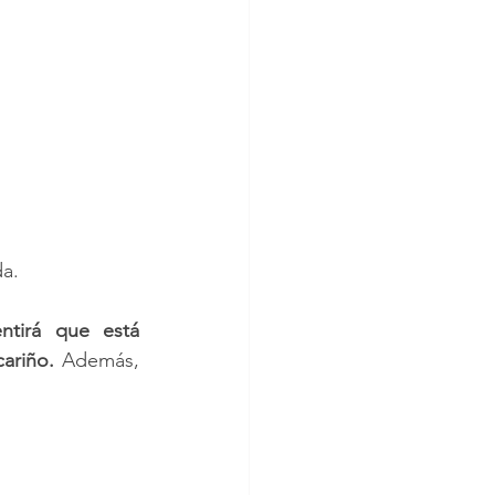
da.
entirá que está 
ariño.
 Además, 