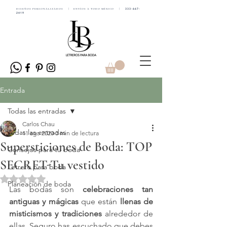
DISEÑOS PERSONALIZADOS | ENVÍOS A TODO MÉXICO |
333-667-
2419
Entrada
Todas las entradas
Carlos Chau
Todas las entradas
11 ago 2020
3 min de lectura
Supersticiones de Boda: TOP
Consejos para tu boda
SECRET-Tu vestido
Letrero para boda
Obtuvo NaN de 5 estrellas.
Planeación de boda
Las bodas son 
celebraciones tan 
antiguas y mágicas
 que están 
llenas de 
misticismos y tradiciones
 alrededor de 
ellas. Seguro has escuchado que debes 